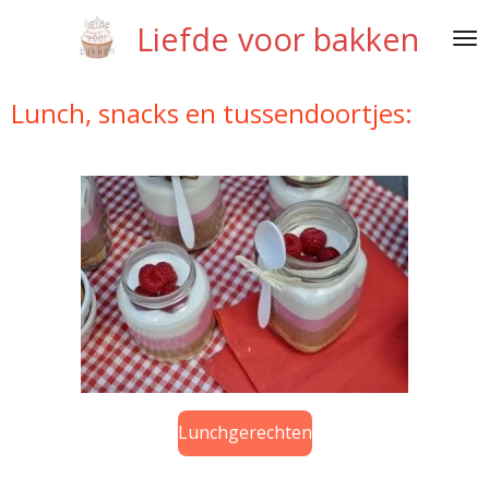
Ga
Liefde voor bakken
direct
naar
de
Lunch, snacks en tussendoortjes:
hoofdinhoud
Lunchgerechten