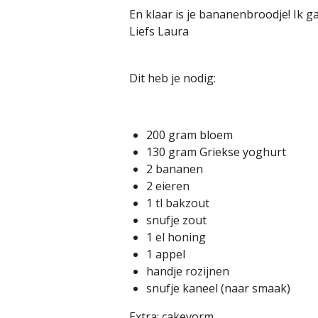
En klaar is je bananenbroodje! Ik g
Liefs Laura
Dit heb je nodig:
200 gram bloem
130 gram Griekse yoghurt
2 bananen
2 eieren
1 tl bakzout
snufje zout
1 el honing
1 appel
handje rozijnen
snufje kaneel (naar smaak)
Extra: cakevorm