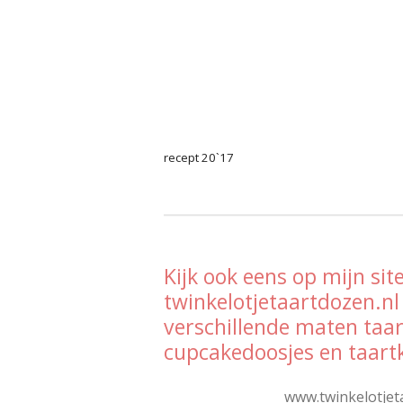
recept 20`17
Kijk ook eens op mijn site
twinkelotjetaartdozen.nl
verschillende maten taa
cupcakedoosjes en taart
www.twinkelotjet