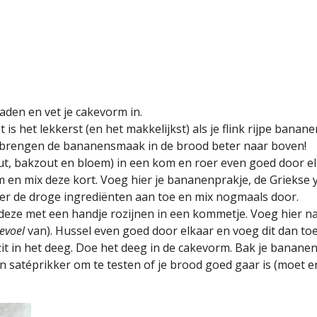
den en vet je cakevorm in.
s het lekkerst (en het makkelijkst) als je flink rijpe banane
de brengen de bananensmaak in de brood beter naar boven!
ut, bakzout en bloem) in een kom en roer even goed door elk
 en mix deze kort. Voeg hier je bananenprakje, de Griekse
hier de droge ingrediënten aan toe en mix nogmaals door.
 deze met een handje rozijnen in een kommetje. Voeg hier na
evoel
van). Hussel even goed door elkaar en voeg dit dan toe
zit in het deeg. Doe het deeg in de cakevorm. Bak je banan
n satéprikker om te testen of je brood goed gaar is (moet e