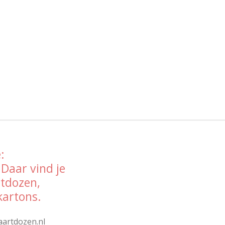
:
 Daar vind je
rtdozen,
kartons.
aartdozen.nl