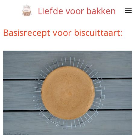
Ga
Liefde voor bakken
direct
naar
de
Basisrecept voor biscuittaart:
hoofdinhoud