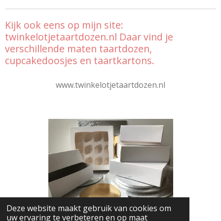
Kijk ook eens op mijn site:
twinkelotjetaartdozen.nl Daar vind je
verschillende maten taartdozen,
cupcakedoosjes en taartkartons.
www.twinkelotjetaartdozen.nl
Deze website maakt gebruik van cookies om
uw ervaring te verbeteren en op maat
© 2025 - 2026 Liefdevoorbakken