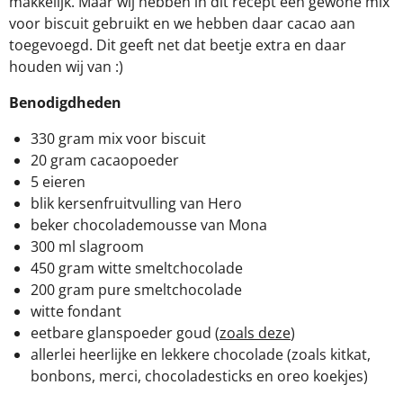
makkelijk. Maar wij hebben in dit recept een gewone mix
voor biscuit gebruikt en we hebben daar cacao aan
toegevoegd. Dit geeft net dat beetje extra en daar
houden wij van :)
Benodigdheden
330 gram mix voor biscuit
20 gram cacaopoeder
5 eieren
blik kersenfruitvulling van Hero
beker chocolademousse van Mona
300 ml slagroom
450 gram witte smeltchocolade
200 gram pure smeltchocolade
witte fondant
eetbare glanspoeder goud (
zoals deze
)
allerlei heerlijke en lekkere chocolade (zoals kitkat,
bonbons, merci, chocoladesticks en oreo koekjes)