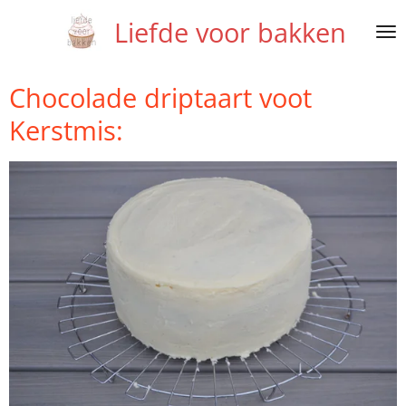
Ga
Liefde voor bakken
direct
naar
de
Chocolade driptaart voot
hoofdinhoud
Kerstmis: