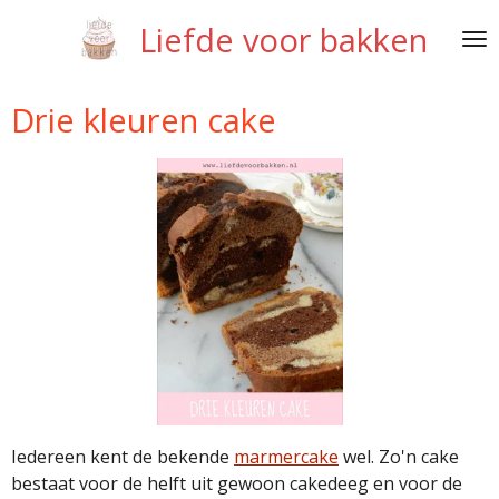
Ga
Liefde voor bakken
direct
naar
de
Drie kleuren cake
hoofdinhoud
Iedereen kent de bekende
marmercake
wel. Zo'n cake
bestaat voor de helft uit gewoon cakedeeg en voor de