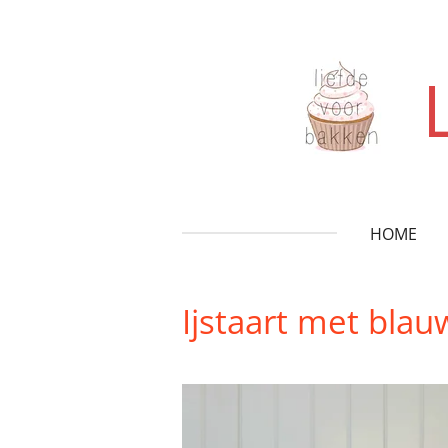
Ga
direct
naar
de
hoofdinhoud
HOME
Ijstaart met bla