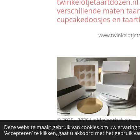
twinkelotjetaartdozen.nl
verschillende maten taa
cupcakedoosjes en taart
www.twinkelotjet
© 2025 - 2026 Liefdevoorbakken
Deze website maakt gebruik van cookies om uw ervaring 
‘Accepteren’ te klikken, gaat u akkoord met het gebruik van