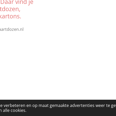
 Daar vind je
rtdozen,
kartons.
aartdozen.nl
te verbeteren en op maat gemaakte advertenties weer te g
 alle cookies.