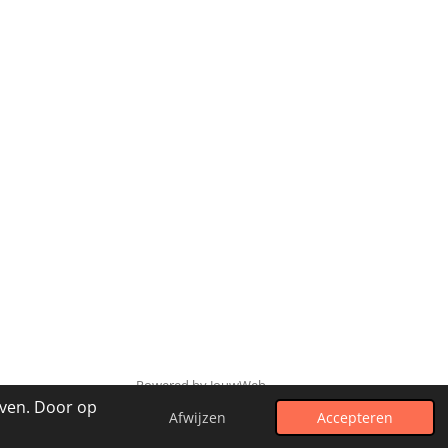
Powered by
JouwWeb
even. Door op
Afwijzen
Accepteren