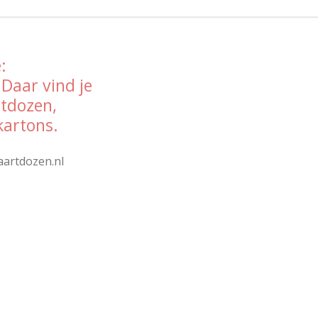
:
 Daar vind je
rtdozen,
kartons.
aartdozen.nl