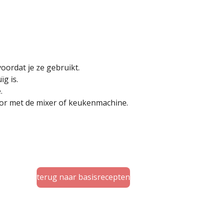
oordat je ze gebruikt.
g is.
e.
or met de mixer of keukenmachine.
terug naar basisrecepten