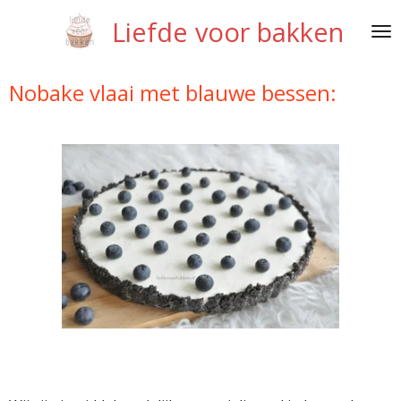
Ga
Liefde voor bakken
direct
naar
de
Nobake vlaai met blauwe bessen:
hoofdinhoud