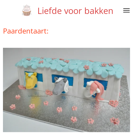
Ga
Liefde voor bakken
direct
naar
de
Paardentaart:
hoofdinhoud