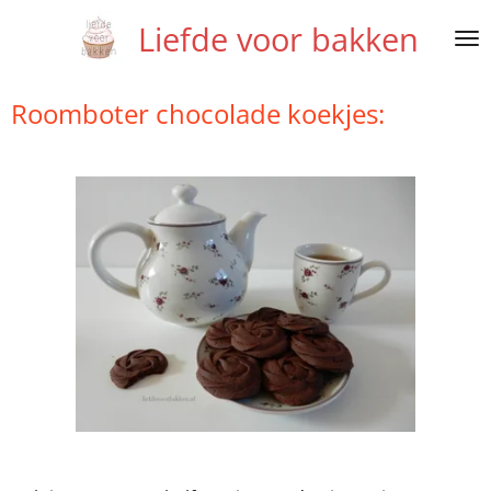
Ga
Liefde voor bakken
direct
naar
de
Roomboter chocolade koekjes:
hoofdinhoud