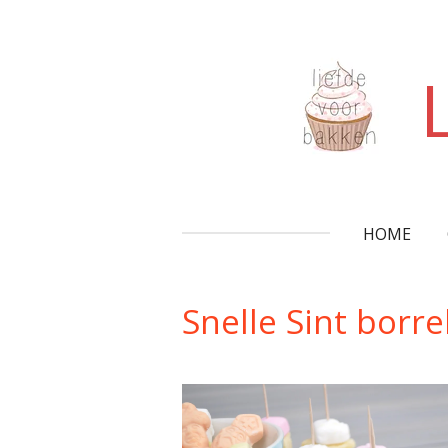
Ga
direct
naar
de
hoofdinhoud
HOME
Snelle Sint borr