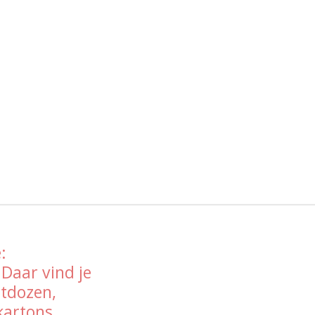
:
 Daar vind je
rtdozen,
kartons.