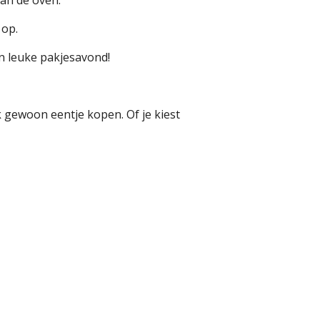
van de oven.
 op.
en leuke pakjesavond!
k gewoon eentje kopen. Of je kiest