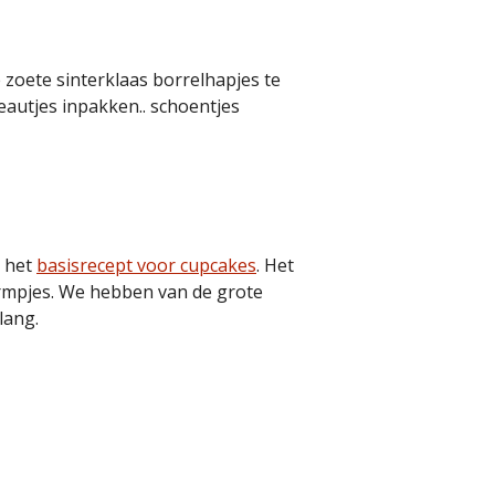
 zoete sinterklaas borrelhapjes te
eautjes inpakken.. schoentjes
k het
basisrecept voor cupcakes
. Het
evormpjes. We hebben van de grote
lang.