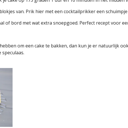
ak je cake op 175 graden 1 uur en 10 minuten in het midden 
 blokjes van. Prik hier met een cocktailprikker een schuimpje
aal of bord met wat extra snoepgoed. Perfect recept voor e
d hebben om een cake te bakken, dan kun je er natuurlijk oo
e speculaas.